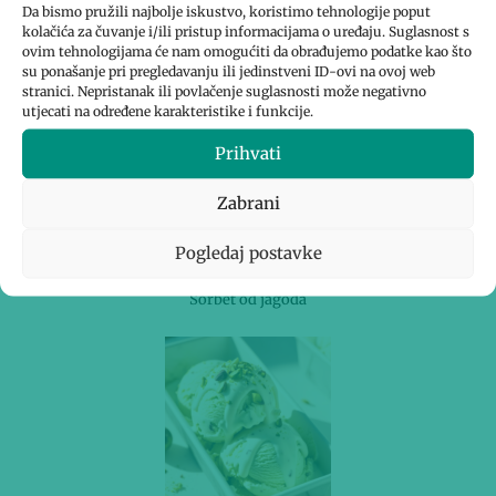
Da bismo pružili najbolje iskustvo, koristimo tehnologije poput
kolačića za čuvanje i/ili pristup informacijama o uređaju. Suglasnost s
1
…
7
8
9
10
ovim tehnologijama će nam omogućiti da obrađujemo podatke kao što
su ponašanje pri pregledavanju ili jedinstveni ID-ovi na ovoj web
stranici. Nepristanak ili povlačenje suglasnosti može negativno
utjecati na određene karakteristike i funkcije.
Prihvati
Zabrani
Pogledaj postavke
Sorbet od jagoda