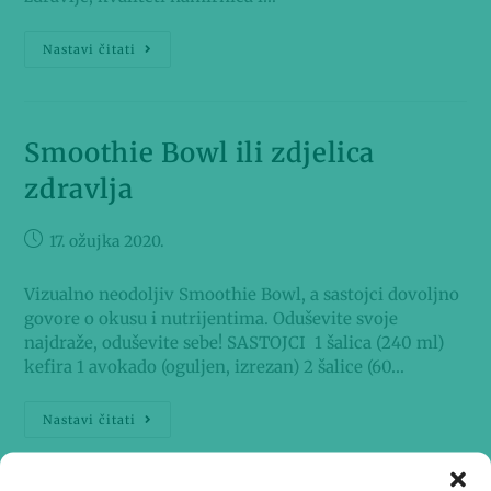
Nastavi čitati
Smoothie Bowl ili zdjelica
zdravlja
17. ožujka 2020.
Vizualno neodoljiv Smoothie Bowl, a sastojci dovoljno
govore o okusu i nutrijentima. Oduševite svoje
najdraže, oduševite sebe! SASTOJCI 1 šalica (240 ml)
kefira 1 avokado (oguljen, izrezan) 2 šalice (60…
Nastavi čitati