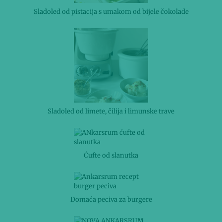
Sladoled od pistacija s umakom od bijele čokolade
Sladoled od limete, čilija i limunske trave
Ćufte od slanutka
Domaća peciva za burgere