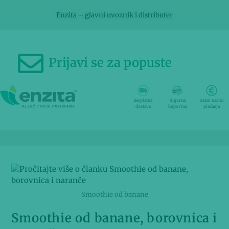
Enzita – glavni uvoznik i distributer
Prijavi se za popuste
Besplatna
Sigurna
Razni načini
dostava
kupovina
plaćanja
Smoothie od banane
Smoothie od banane, borovnica i