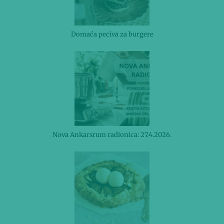
Domaća peciva za burgere
Nova Ankarsrum radionica: 27.4.2026.