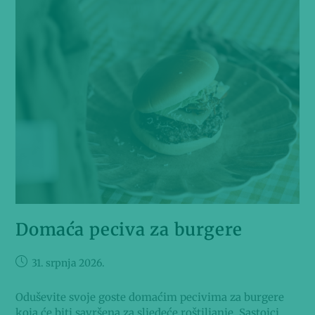
Domaća peciva za burgere
31. srpnja 2026.
Oduševite svoje goste domaćim pecivima za burgere
koja će biti savršena za sljedeće roštiljanje. Sastojci