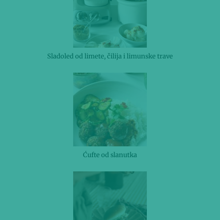
Sladoled od limete, čilija i limunske trave
Ćufte od slanutka