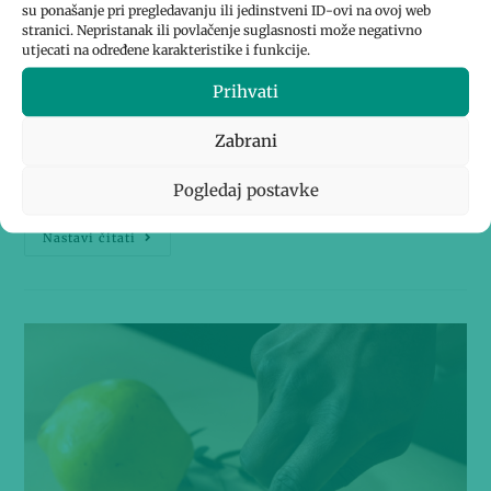
Pavlova iz snova
su ponašanje pri pregledavanju ili jedinstveni ID-ovi na ovoj web
stranici. Nepristanak ili povlačenje suglasnosti može negativno
utjecati na određene karakteristike i funkcije.
16. ožujka 2026.
Prihvati
Najnježnija Pavlova pripremljena uz pomoć
Ankarsrum zdjele za šlag i bjelanjke i višestrukih
Zabrani
metlica savršena je proljetna (i ljetna) slastica. Sastojci
Bjelanjci 4 bjelanjka 225 g šećera 1 žlica kukuruznog…
Pogledaj postavke
Nastavi čitati