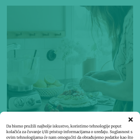
Da bismo pružili najbolje iskustvo, koristimo tehnologije poput
kolačića za čuvanje i/ili pristup informacijama o uređaju. Suglasnost s
ovim tehnologijama će nam omogućiti da obrađujemo podatke kao što