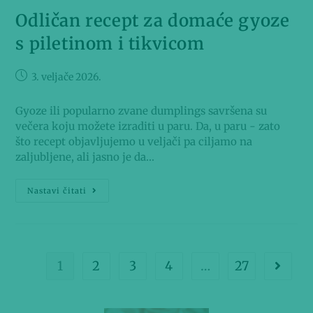
Odličan recept za domaće gyoze
s piletinom i tikvicom
3. veljače 2026.
Gyoze ili popularno zvane dumplings savršena su
večera koju možete izraditi u paru. Da, u paru - zato
što recept objavljujemo u veljači pa ciljamo na
zaljubljene, ali jasno je da…
Nastavi čitati
1
2
3
4
…
27