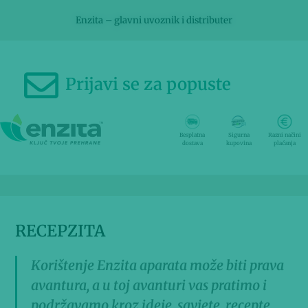
Enzita – glavni uvoznik i distributer
Prijavi se za popuste
Besplatna
Sigurna
Razni načini
dostava
kupovina
plaćanja
RECEPZITA
Korištenje Enzita aparata može biti prava
avantura, a u toj avanturi vas pratimo i
podržavamo kroz ideje, savjete, recepte…