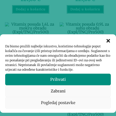
Dodaj u košaricu
Dodaj u košaricu
Blenderi
Blenderi
Da bismo pružili najbolje iskustvo, koristimo tehnologije poput
Vitamix posuda 1,4L za
Vitamix posuda 0,9L za suhu
kolačića za čuvanje i/ili pristup informacijama o uređaju. Suglasnost s
mokru obradu
obradu (Expl/TNC/Pro500)
ovim tehnologijama će nam omogućiti da obrađujemo podatke kao što
(Expl/TNC/Pro500)
su ponašanje pri pregledavanju ili jedinstveni ID-ovi na ovoj web
19.00 € mjesečno
stranici. Nepristanak ili povlačenje suglasnosti može negativno
utjecati na određene karakteristike i funkcije.
18.08 € mjesečno
228,28
€
Prihvati
217,66
€
Dodaj u košaricu
Zabrani
Dodaj u košaricu
Pogledaj postavke