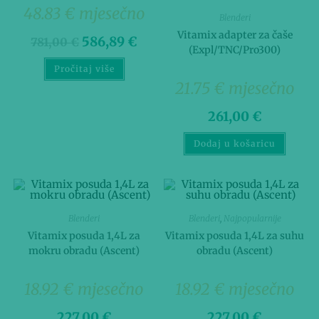
48.83 € mjesečno
Blenderi
Vitamix adapter za čaše
586,89
€
781,00
€
(Expl/TNC/Pro300)
Pročitaj više
21.75 € mjesečno
261,00
€
Dodaj u košaricu
Blenderi
Blenderi
,
Najpopularnije
Vitamix posuda 1,4L za
Vitamix posuda 1,4L za suhu
mokru obradu (Ascent)
obradu (Ascent)
18.92 € mjesečno
18.92 € mjesečno
227,00
€
227,00
€