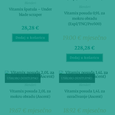
Blenderi
Blenderi
Vitamix špatula – Under
Vitamix posuda 0,9L za
blade scraper
mokru obradu
(Expl/TNC/Pro500)
28,28
€
19.00 € mjesečno
Dodaj u košaricu
228,28
€
Dodaj u košaricu
USKORO DOSTUPNO
USKORO DOSTUPNO
Blenderi
Blenderi
Vitamix posuda 2,0L za
Vitamix posuda 1,4L za
mokru obradu (Ascent)
ozračivanje (Ascent)
19.67 € mjesečno
18.92 € mjesečno