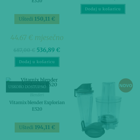
E320
Dodaj u košaricu
150,11
€
Uštedi
44.67 € mjesečno
536,89
€
687,00
€
Dodaj u košaricu
USKORO DOSTUPNO
Blenderi
Vitamix blender Explorian
E520
194,11
€
Uštedi