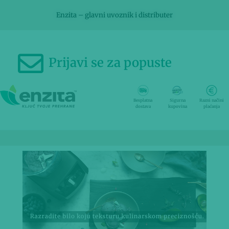
Enzita – glavni uvoznik i distributer
Prijavi se za popuste
Besplatna
Sigurna
Razni načini
dostava
kupovina
plaćanja