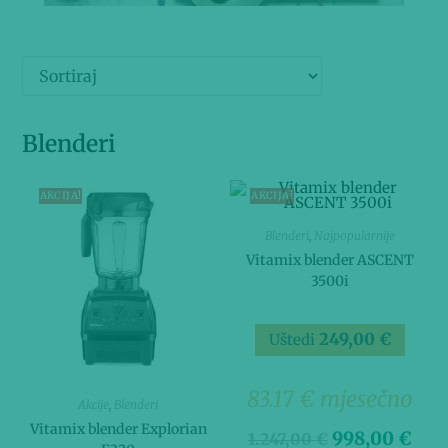
Blenderi
AKCIJA!
AKCIJA!
Blenderi
,
Najpopularnije
Vitamix blender ASCENT
3500i
249,00
€
Uštedi
83.17 € mjesečno
Akcije
,
Blenderi
Vitamix blender Explorian
998,00
€
1.247,00
€