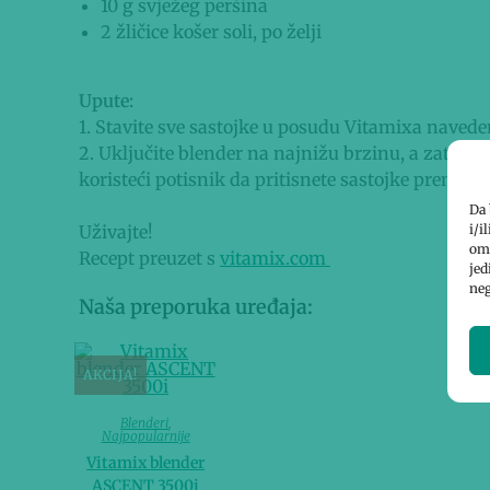
10 g svježeg peršina
2 žličice košer soli, po želji
Upute:
1. Stavite sve sastojke u posudu Vitamixa navede
2. Uključite blender na najnižu brzinu, a zatim b
koristeći potisnik da pritisnete sastojke prema o
Da 
i/i
Uživajte!
omo
Recept preuzet s
vitamix.com
jed
neg
Naša preporuka uređaja:
AKCIJA!
Blenderi
,
Najpopularnije
Vitamix blender
ASCENT 3500i