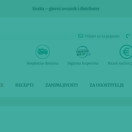
Enzita – glavni uvoznik i distributer
Prijavi se za popuste
Besplatna dostava
Sigurna kupovina
Razni načini 
JE
RECEPTI
ZANIMLJIVOSTI
ZA UGOSTITELJE