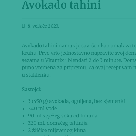
Avokado tahini
8. veljače 2023.
Avokado tahini namaz je savršen kao umak za to
kruhu. Prvo vrlo jednostavno napravite svoj doma
sezama u Vitamix i blendati 2 do 3 minute. Doma
puno vremena za pripremu. Za ovaj recept vam ne 
u staklenku.
Sastojci:
3 (450 g) avokada, oguljena, bez sjemenki
240 ml vode
90 ml svježeg soka od limuna
320 mL domaćeg tahinija
2 žličice mljevenog kima