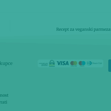
Slijedeća objava
Recept za veganski parmez
 kupce
rnost
rati