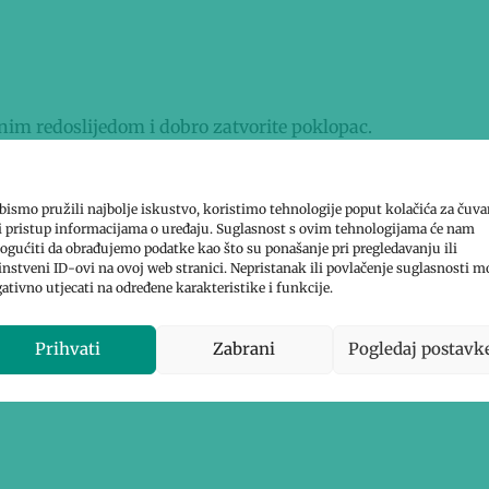
nim redoslijedom i dobro zatvorite poklopac.
rzo povećajte na najveću brzinu. Miješajte 30 sekundi,
štricama.
bismo pružili najbolje iskustvo, koristimo tehnologije poput kolačića za čuva
li pristup informacijama o uređaju. Suglasnost s ovim tehnologijama će nam
gućiti da obrađujemo podatke kao što su ponašanje pri pregledavanju ili
instveni ID-ovi na ovoj web stranici. Nepristanak ili povlačenje suglasnosti m
ativno utjecati na određene karakteristike i funkcije.
Prihvati
Zabrani
Pogledaj postavk