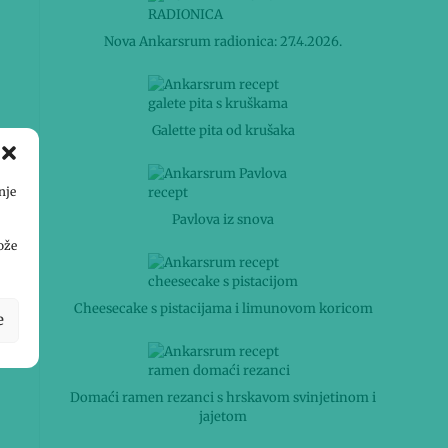
Nova Ankarsrum radionica: 27.4.2026.
Galette pita od krušaka
nje
Pavlova iz snova
ože
Cheesecake s pistacijama i limunovom koricom
e
Domaći ramen rezanci s hrskavom svinjetinom i
jajetom