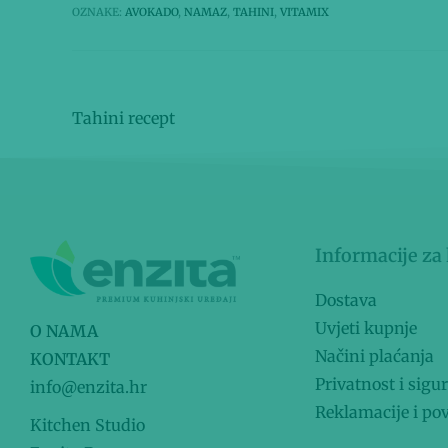
c
it
ar
OZNAKE
:
AVOKADO
,
NAMAZ
,
TAHINI
,
VITAMIX
e
te
e
b
r
o
Prethodna objava
Tahini recept
o
k
Informacije za
Dostava
Uvjeti kupnje
O NAMA
Načini plaćanja
KONTAKT
Privatnost i sigu
info@enzita.hr
Reklamacije i pov
Kitchen Studio