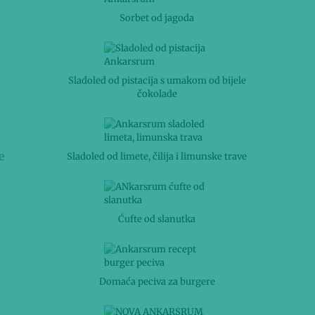
Sorbet od jagoda
Sladoled od pistacija s umakom od bijele
čokolade
e
Sladoled od limete, čilija i limunske trave
Ćufte od slanutka
Domaća peciva za burgere