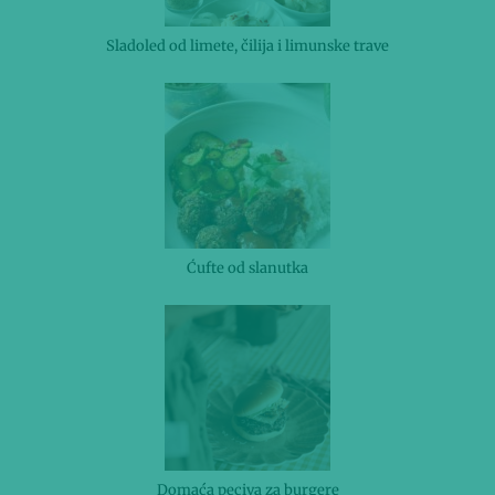
Sladoled od limete, čilija i limunske trave
Ćufte od slanutka
Domaća peciva za burgere