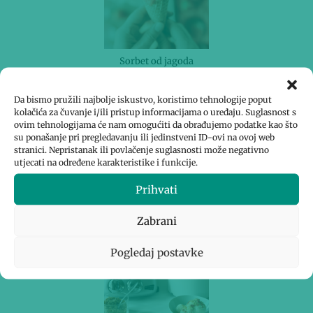
o
o
k
Sorbet od jagoda
Da bismo pružili najbolje iskustvo, koristimo tehnologije poput
kolačića za čuvanje i/ili pristup informacijama o uređaju. Suglasnost s
ovim tehnologijama će nam omogućiti da obrađujemo podatke kao što
su ponašanje pri pregledavanju ili jedinstveni ID-ovi na ovoj web
stranici. Nepristanak ili povlačenje suglasnosti može negativno
utjecati na određene karakteristike i funkcije.
Prihvati
Sladoled od pistacija s umakom od bijele čokolade
Zabrani
Pogledaj postavke