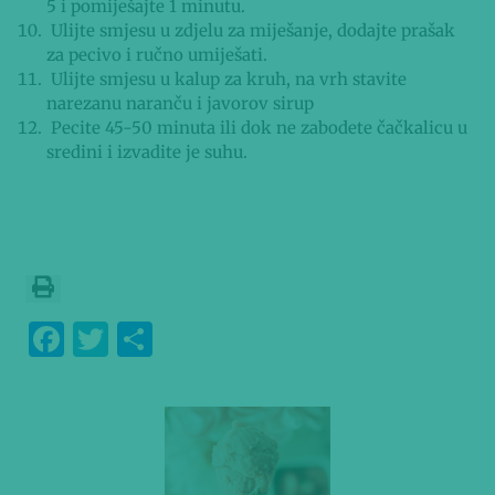
5 i pomiješajte 1 minutu.
Ulijte smjesu u zdjelu za miješanje, dodajte prašak
za pecivo i ručno umiješati.
Ulijte smjesu u kalup za kruh, na vrh stavite
narezanu naranču i javorov sirup
Pecite 45-50 minuta ili dok ne zabodete čačkalicu u
sredini i izvadite je suhu.
F
T
S
a
w
h
c
it
ar
e
te
e
b
r