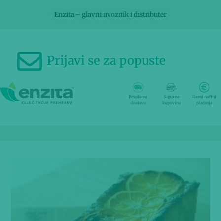
Enzita – glavni uvoznik i distributer
Prijavi se za popuste
Besplatna
Sigurna
Razni načini
dostava
kupovina
plaćanja