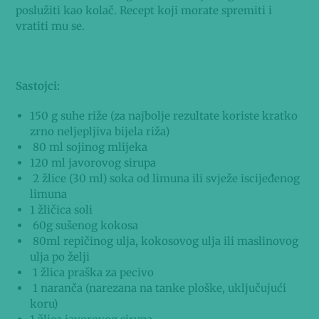
poslužiti kao kolač. Recept koji morate spremiti i
vratiti mu se.
Sastojci:
150 g suhe riže (za najbolje rezultate koriste kratko
zrno neljepljiva bijela riža)
80 ml sojinog mlijeka
120 ml javorovog sirupa
2 žlice (30 ml) soka od limuna ili svježe iscijeđenog
limuna
1 žličica soli
60g sušenog kokosa
80ml repičinog ulja, kokosovog ulja ili maslinovog
ulja po želji
1 žlica praška za pecivo
1 naranča (narezana na tanke ploške, uključujući
koru)