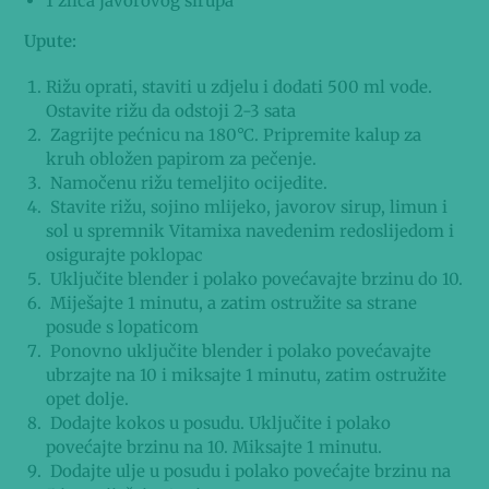
1 žlica javorovog sirupa
Upute:
Rižu oprati, staviti u zdjelu i dodati 500 ml vode.
Ostavite rižu da odstoji 2-3 sata
Zagrijte pećnicu na 180°C. Pripremite kalup za
kruh obložen papirom za pečenje.
Namočenu rižu temeljito ocijedite.
Stavite rižu, sojino mlijeko, javorov sirup, limun i
sol u spremnik Vitamixa navedenim redoslijedom i
osigurajte poklopac
Uključite blender i polako povećavajte brzinu do 10.
Miješajte 1 minutu, a zatim ostružite sa strane
posude s lopaticom
Ponovno uključite blender i polako povećavajte
ubrzajte na 10 i miksajte 1 minutu, zatim ostružite
opet dolje.
Dodajte kokos u posudu. Uključite i polako
povećajte brzinu na 10. Miksajte 1 minutu.
Dodajte ulje u posudu i polako povećajte brzinu na