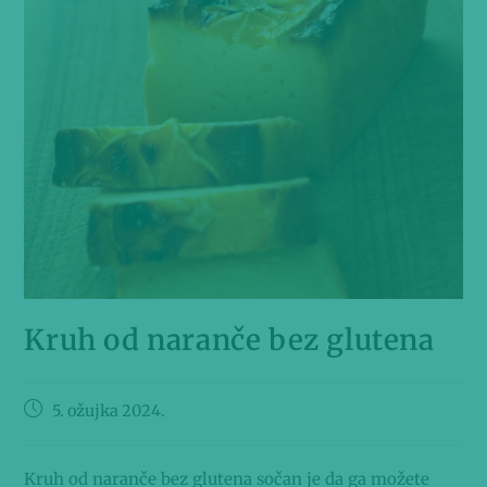
Kruh od naranče bez glutena
5. ožujka 2024.
Kruh od naranče bez glutena sočan je da ga možete