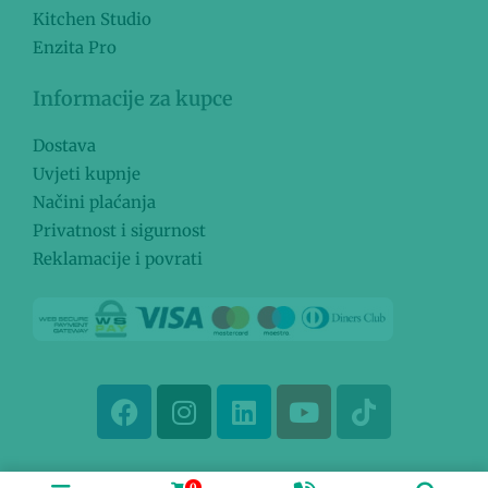
Kitchen Studio
Enzita Pro
Informacije za kupce
Dostava
Uvjeti kupnje
Načini plaćanja
Privatnost i sigurnost
Reklamacije i povrati
0