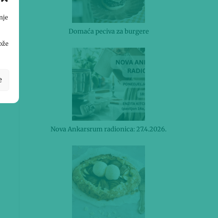
nje
Domaća peciva za burgere
ože
e
Nova Ankarsrum radionica: 27.4.2026.