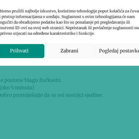
bismo pružili najbolje iskustvo, koristimo tehnologije poput kolačića za čuva
li pristup informacijama o uređaju. Suglasnost s ovim tehnologijama će nam
gućiti da obrađujemo podatke kao što su ponašanje pri pregledavanju ili
instveni ID-ovi na ovoj web stranici. Nepristanak ili povlačenje suglasnosti m
ativno utjecati na određene karakteristike i funkcije.
Prihvati
Zabrani
Pogledaj postavk
e postane blago žućkasto.
 (oko 5 minuta)
obro promiješajte da se svi sastojci sjedine.