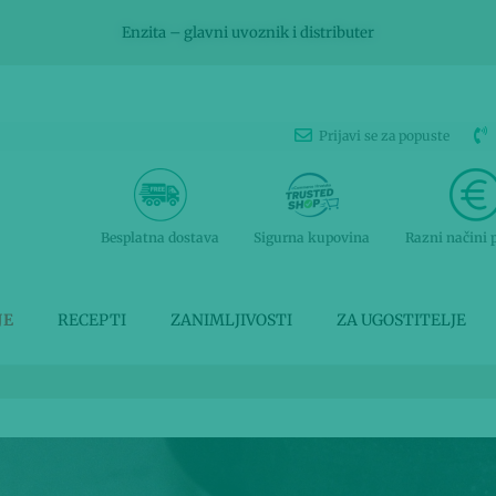
Enzita – glavni uvoznik i distributer
Prijavi se za popuste
Besplatna dostava
Sigurna kupovina
Razni načini 
JE
RECEPTI
ZANIMLJIVOSTI
ZA UGOSTITELJE