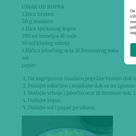
UMAK OD KOPRA
Da 
1 žlica brašna
i/i
20 g
maslaca
omo
jed
1 žlica
sjeckanog kopra
neg
250 ml
temeljca ili vode
50 ml
kiselog vrhnja
1 žličica
jabučnog octa ili limunovog soka
sol
papar
Na zagrijanom maslacu popržite brašno dok n
Dodajte tekućinu i miješajte dok se ne zgusne
Dodajte vrhnje i jabučni ocat ili limunov sok. D
Dodajte kopar.
Dodajte sol i papar po ukusu.