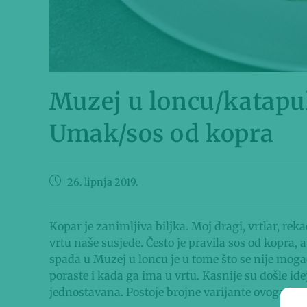
Muzej u loncu/katapult
Umak/sos od kopra
26. lipnja 2019.
Kopar je zanimljiva biljka. Moj dragi, vrtlar, reka
vrtu naše susjede. Često je pravila sos od kopra,
spada u Muzej u loncu je u tome što se nije moga
poraste i kada ga ima u vrtu. Kasnije su došle idej
jednostavana. Postoje brojne varijante ovoga rece