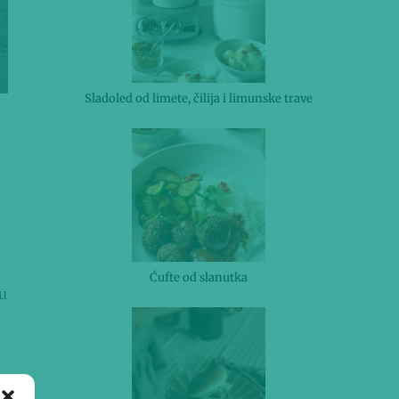
Sladoled od limete, čilija i limunske trave
Ćufte od slanutka
 u