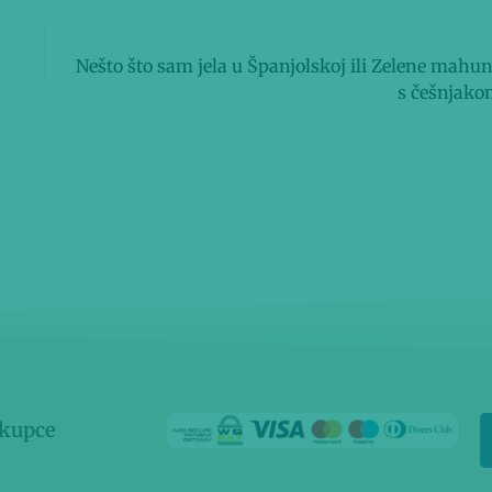
Slijedeća objava
Nešto što sam jela u Španjolskoj ili Zelene mahu
s češnjak
 kupce