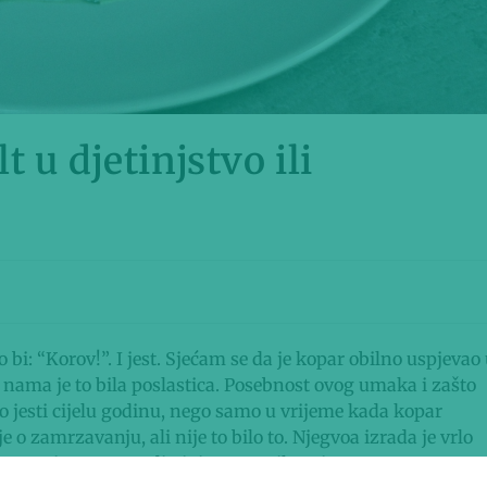
 u djetinjstvo ili
o bi: “Korov!”. I jest. Sjećam se da je kopar obilno uspjevao
 a nama je to bila poslastica. Posebnost ovog umaka i zašto
o jesti cijelu godinu, nego samo u vrijeme kada kopar
e o zamrzavanju, ali nije to bilo to. Njegvoa izrada je vrlo
pta, a ja sam se u djetinjstvo vratila ovim putem: