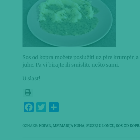
Sos od kopra možete poslužiti uz pire krumpir, a
juhe. Pa vi birajte ili smislite nešto sami.
U slast!
F
T
S
a
w
h
c
it
ar
OZNAKE
:
KOPAR
,
MMMARIJA KUHA
,
MUZEJ U LONCU
,
SOS OD KOPR
e
te
e