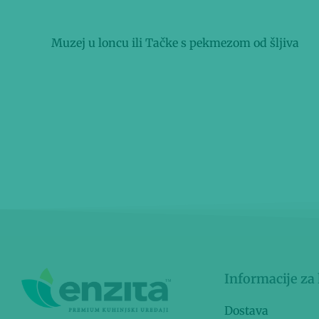
b
r
Prethodna objava
o
Muzej u loncu ili Tačke s pekmezom od šljiva
o
k
Informacije za
Dostava