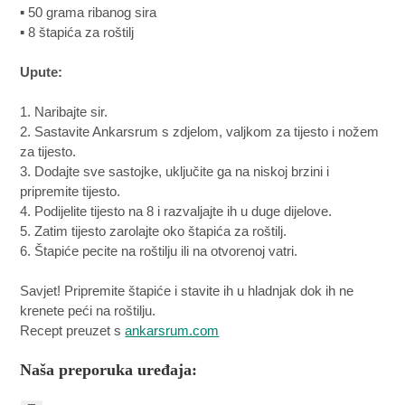
▪ 50 grama ribanog sira
▪ 8 štapića za roštilj
Upute:
1. Naribajte sir.
2. Sastavite Ankarsrum s zdjelom, valjkom za tijesto i nožem
za tijesto.
3. Dodajte sve sastojke, uključite ga na niskoj brzini i
pripremite tijesto.
4. Podijelite tijesto na 8 i razvaljajte ih u duge dijelove.
5. Zatim tijesto zarolajte oko štapića za roštilj.
6. Štapiće pecite na roštilju ili na otvorenoj vatri.
Savjet! Pripremite štapiće i stavite ih u hladnjak dok ih ne
krenete peći na roštilju.
Recept preuzet s
ankarsrum.com
Naša preporuka uređaja: