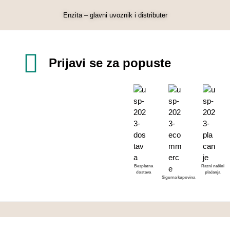
Enzita – glavni uvoznik i distributer
Prijavi se za popuste
Besplatna
Razni načini
dostava
plaćanja
Sigurna kupovina