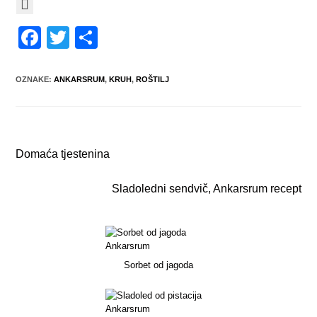
F
T
S
a
wi
h
c
tt
ar
OZNAKE
:
ANKARSRUM
,
KRUH
,
ROŠTILJ
e
er
e
b
Prethodna objava
o
Domaća tjestenina
o
Slijedeća objava
Sladoledni sendvič, Ankarsrum recept
k
Sorbet od jagoda