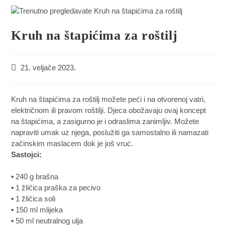
Kruh na štapićima za roštilj
21. veljače 2023.
Kruh na štapićima za roštilj možete peći i na otvorenoj vatri,
električnom ili pravom roštilji. Djeca obožavaju ovaj koncept
na štapićima, a zasigurno je i odraslima zanimljiv. Možete
napraviti umak uz njega, poslužiti ga samostalno ili namazati
začinskim maslacem dok je još vruć.
Sastojci:
▪ 240 g brašna
▪ 1 žličica praška za pecivo
▪ 1 žličica soli
▪ 150 ml mlijeka
▪ 50 ml neutralnog ulja