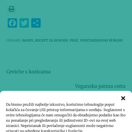
F
T
S
a
w
h
c
it
ar
OZNAKE
:
BAMIX
,
RECEPT ZA BURGER
,
VEGE
,
VEGETARIJANSKI BURGER
e
te
e
b
r
Prethodna objava
o
Ceviche s kozicama
o
Slijedeća objava
k
Veganska panna cotta
Da bismo pružili najbolje iskustvo, koristimo tehnologije poput
kolačića za čuvanje i/ili pristup informacijama o uređaju. Suglasnost s
ovim tehnologijama će nam omogućiti da obrađujemo podatke kao što
Sorbet od jagoda
su ponašanje pri pregledavanju ili jedinstveni ID-ovi na ovoj web
stranici. Nepristanak ili povlačenje suglasnosti može negativno
utjecati na određene karakteristike i funkcije.