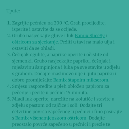
Upute:
Zagrijte pećnicu na 200 °C. Grah procijedite,
isperite i ostavite da se ocijede.
Grubo nasjeckajte gljive i luk
Bamix SliceSy
i
oštricom za sjeckanje
. Pržiti u tavi na malo ulja i
ostaviti da se ohladi.
Češnjak ogulite, a paprike operite i očistite od
sjemenki. Grubo nasjeckajte papriku, češnjak i
mješavinu šampinjona i luka pa sve stavite u zdjelu
s grahom. Dodajte maslinovo ulje i ljutu papriku i
dobro promiješajte
Bamix štapnim mikserom
.
Smjesu rasporedite u pleh obložen papirom za
pečenje i pecite u pećnici 15 minuta.
Mladi luk operite, narežite na kolutiće i stavite u
zdjelu s pastom od rajčice i soli. Dodajte tri
četvrtine povrća zapečenog u pećnici i fino pasirajte
s
Bamix višenamjenskom oštricom
. Dodajte
preostalo povrće zapečeno u pećnici i prezle te