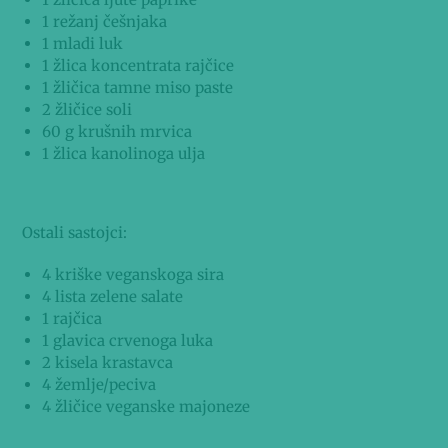
1 režanj češnjaka
1 mladi luk
1 žlica koncentrata rajčice
1 žličica tamne miso paste
2 žličice soli
60 g krušnih mrvica
1 žlica kanolinoga ulja
Ostali sastojci:
4 kriške veganskoga sira
4 lista zelene salate
1 rajčica
1 glavica crvenoga luka
2 kisela krastavca
4 žemlje/peciva
4 žličice veganske majoneze