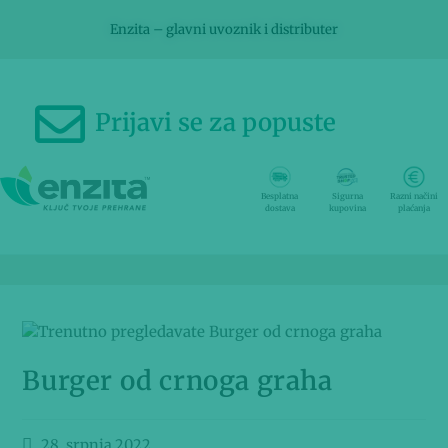
Enzita – glavni uvoznik i distributer
Prijavi se za popuste
Besplatna
Sigurna
Razni načini
dostava
kupovina
plaćanja
Burger od crnoga graha
28. srpnja 2022.