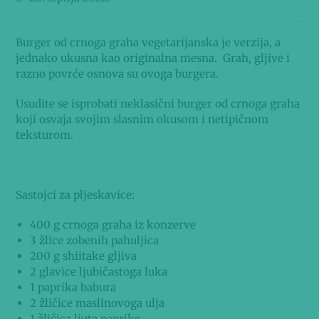
Burger od crnoga graha vegetarijanska je verzija, a
jednako ukusna kao originalna mesna. Grah, gljive i
razno povrće osnova su ovoga burgera.
Usudite se isprobati neklasični burger od crnoga graha
koji osvaja svojim slasnim okusom i netipičnom
teksturom.
Sastojci za pljeskavice:
400 g crnoga graha iz konzerve
3 žlice zobenih pahuljica
200 g shiitake gljiva
2 glavice ljubičastoga luka
1 paprika babura
2 žličice maslinovoga ulja
1 žličica ljute paprike