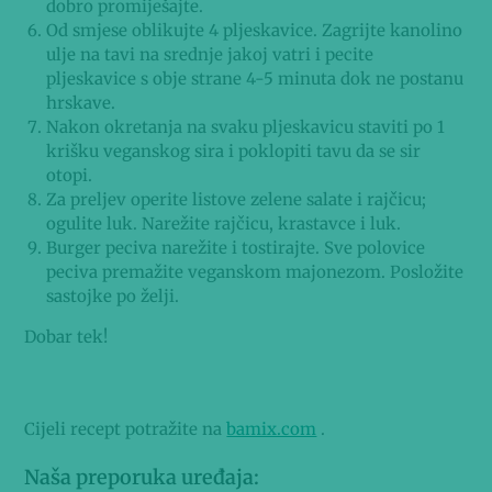
dobro promiješajte.
Od smjese oblikujte 4 pljeskavice. Zagrijte kanolino
ulje na tavi na srednje jakoj vatri i pecite
pljeskavice s obje strane 4-5 minuta dok ne postanu
hrskave.
Nakon okretanja na svaku pljeskavicu staviti po 1
krišku veganskog sira i poklopiti tavu da se sir
otopi.
Za preljev operite listove zelene salate i rajčicu;
ogulite luk. Narežite rajčicu, krastavce i luk.
Burger peciva narežite i tostirajte. Sve polovice
peciva premažite veganskom majonezom. Posložite
sastojke po želji.
Dobar tek!
Cijeli recept potražite na
bamix.com
.
Naša preporuka uređaja: