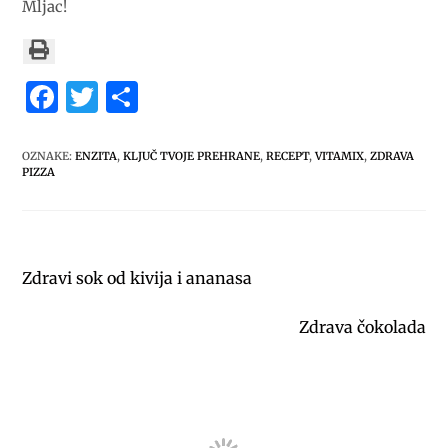
Mljac!
F
T
S
a
w
h
c
it
ar
OZNAKE
:
ENZITA
,
KLJUČ TVOJE PREHRANE
,
RECEPT
,
VITAMIX
,
ZDRAVA
PIZZA
e
te
e
b
r
o
Prethodna objava
Zdravi sok od kivija i ananasa
o
Slijedeća objava
k
Zdrava čokolada