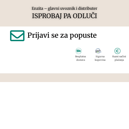
Enzita – glavni uvoznik i distributer
ISPROBAJ PA ODLUČI
Prijavi se za popuste
Besplatna
Sigurna
Razni načini
dostava
kupovina
plaćanja