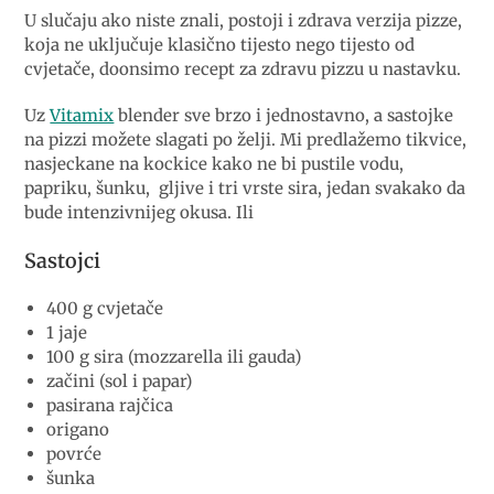
U slučaju ako niste znali, postoji i zdrava verzija pizze,
koja ne uključuje klasično tijesto nego tijesto od
cvjetače, doonsimo recept za zdravu pizzu u nastavku.
Uz
Vitamix
blender sve brzo i jednostavno, a sastojke
na pizzi možete slagati po želji. Mi predlažemo tikvice,
nasjeckane na kockice kako ne bi pustile vodu,
papriku, šunku, gljive i tri vrste sira, jedan svakako da
bude intenzivnijeg okusa. Ili
Sastojci
400 g cvjetače
1 jaje
100 g sira (mozzarella ili gauda)
začini (sol i papar)
pasirana rajčica
origano
povrće
šunka