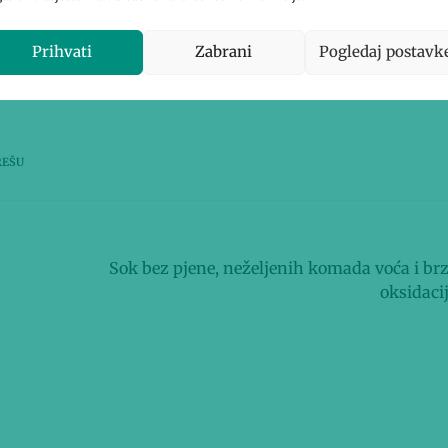
Prihvati
Zabrani
Pogledaj postavk
REŠU
Slijedeća objava
Sok bez pjene, neželjenih komada voća i br
oksidaci