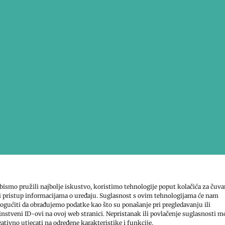
bismo pružili najbolje iskustvo, koristimo tehnologije poput kolačića za čuva
li pristup informacijama o uređaju. Suglasnost s ovim tehnologijama će nam
gućiti da obrađujemo podatke kao što su ponašanje pri pregledavanju ili
ovnik.
instveni ID-ovi na ovoj web stranici. Nepristanak ili povlačenje suglasnosti m
ativno utjecati na određene karakteristike i funkcije.