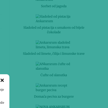
Sorbet od jagoda
Sladoled od pistacija s umakom od bijele
čokolade
Sladoled od limete, čilija i limunske trave
Ćufte od slanutka
nje
Domaća peciva za burgere
ože