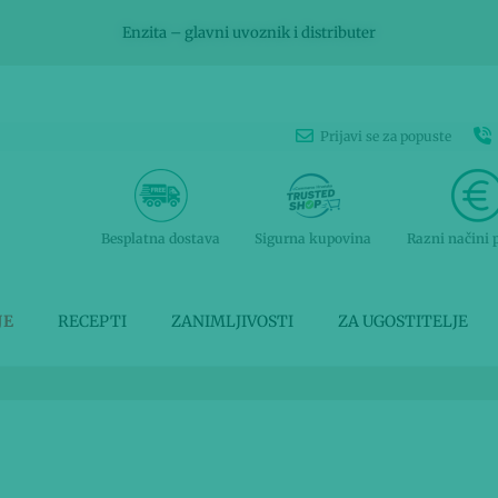
Enzita – glavni uvoznik i distributer
Prijavi se za popuste
Besplatna dostava
Sigurna kupovina
Razni načini 
JE
RECEPTI
ZANIMLJIVOSTI
ZA UGOSTITELJE