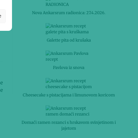
Nova Ankarsrum radionica: 27.4.2026.
e
Galette pita od krušaka
Pavlova iz snova
ze
je
Cheesecake s pistacijama i limunovom koricom
Domaći ramen rezanci s hrskavom svinjetinom i
jajetom