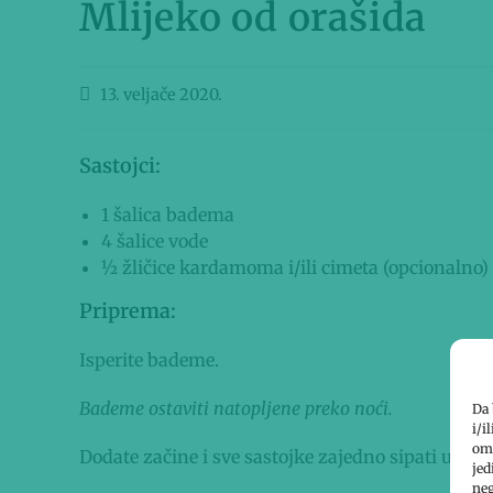
Mlijeko od orašida
13. veljače 2020.
Sastojci:
1 šalica badema
4 šalice vode
½ žličice kardamoma i/ili cimeta (opcionalno)
Priprema:
Isperite bademe.
Bademe ostaviti natopljene preko noći.
Da 
i/i
omo
Dodate začine i sve sastojke zajedno sipati u sok
jed
neg