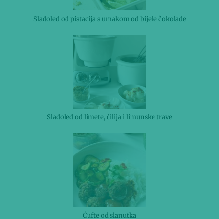
Sladoled od pistacija s umakom od bijele čokolade
Sladoled od limete, čilija i limunske trave
Ćufte od slanutka