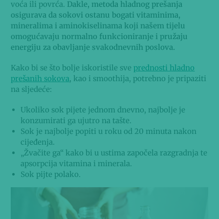
voća ili povrća.
Dakle, metoda hladnog prešanja
osigurava da sokovi ostanu bogati vitaminima,
mineralima i aminokiselinama koji našem tijelu
omogućavaju normalno funkcioniranje i pružaju
energiju za obavljanje svakodnevnih poslova.
Kako bi se što bolje iskoristile sve
prednosti hladno
prešanih sokova
, kao i smoothija, potrebno je pripaziti
na sljedeće:
Ukoliko sok pijete jednom dnevno, najbolje je
konzumirati ga ujutro na tašte.
Sok je najbolje popiti u roku od 20 minuta nakon
cijeđenja.
„Žvačite ga“ kako bi u ustima započela razgradnja te
apsorpcija vitamina i minerala.
Sok pijte polako.