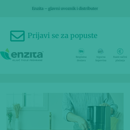
Enzita – glavni uvoznik i distributer
Prijavi se za popuste
Besplatna
Sigurna
Razni načini
dostava
kupovina
plaćanja