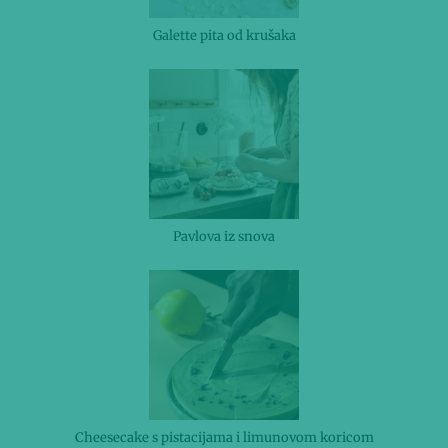
Galette pita od krušaka
Pavlova iz snova
Cheesecake s pistacijama i limunovom koricom