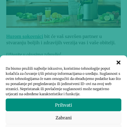
Hurom sokovnici
bit će vaš savršen partner u
stvaranju boljih i zdravijih verzija vas i vaše obitelji.
Uživajte u okusima zdravlja!
Ivan Krkalo
Da bismo pružili najbolje iskustvo, koristimo tehnologije poput
kolačića za čuvanje i/ili pristup informacijama o uređaju. Suglasnost s
ovim tehnologijama će nam omogućiti da obrađujemo podatke kao što
su ponašanje pri pregledavanju ili jedinstveni ID-ovi na ovoj web
F
T
S
stranici. Nepristanak ili povlačenje suglasnosti može negativno
utjecati na određene karakteristike i funkcije.
a
w
h
Prihvati
c
it
ar
OZNAKE
:
HLADNO PREŠANI SOK
,
HUROM SOKOVNIK
,
ZDRAVI SOKOVI
e
te
e
Zabrani