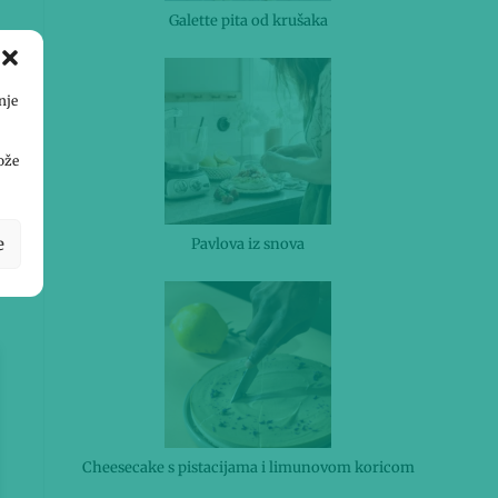
Galette pita od krušaka
nje
ože
e
Pavlova iz snova
Cheesecake s pistacijama i limunovom koricom