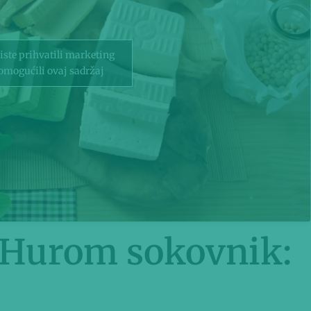
biste prihvatili marketing
 omogućili ovaj sadržaj
j Hurom sokovnik: