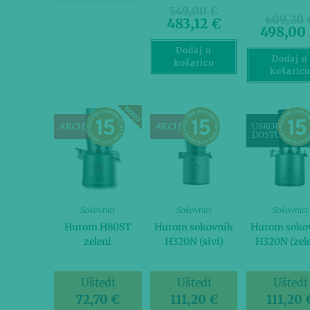
549,00
€
609,20
483,12
€
498,00
Dodaj u
Dodaj u
košaricu
košaric
AKCIJA!
AKCIJA!
USKORO
DOSTUPNO
Sokovnici
Sokovnici
Sokovnici
Hurom H80ST
Hurom sokovnik
Hurom soko
zeleni
H320N (sivi)
H320N (zele
Uštedi
Uštedi
Uštedi
72,70
€
111,20
€
111,20