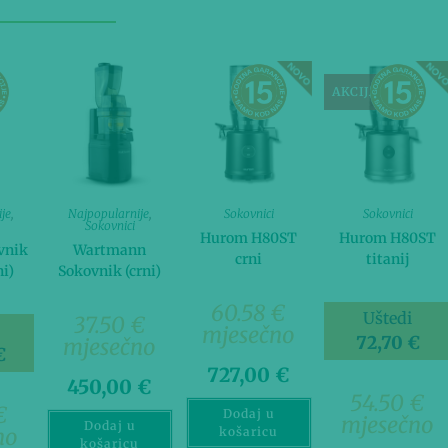
AKCIJA!
je
,
Najpopularnije
,
Sokovnici
Sokovnici
Sokovnici
Hurom H80ST
Hurom H80ST
vnik
Wartmann
crni
titanij
i)
Sokovnik (crni)
60.58 €
Uštedi
37.50 €
mjesečno
72,70
€
mjesečno
€
727,00
€
450,00
€
54.50 €
€
Dodaj u
mjesečno
Dodaj u
no
košaricu
košaricu