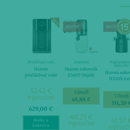
AKCIJA!
AKCIJA!
Pročišćivači vode
Sokovnici
Najpopularni
Sokovnici
Hurom
Hurom sokovnik
Hurom soko
pročišćivač vode
E50ST (bijeli)
H320N (crn
52.42 €
Uštedi
Uštedi
mjesečno
65,88
€
111,20
629,00
€
40.25 €
41.50 
Dodaj u
mjesečno
mjeseč
košaricu