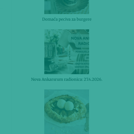
Domaća peciva za burgere
Nova Ankarsrum radionica: 27.4.2026.