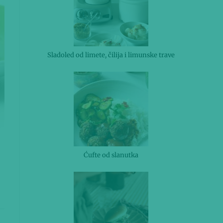
Sladoled od limete, čilija i limunske trave
Ćufte od slanutka