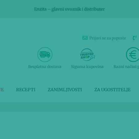
Enzita – glavni uvoznik i distributer
Prijavi se za popuste
Besplatna dostava
Sigurna kupovina
Razni načini 
JE
RECEPTI
ZANIMLJIVOSTI
ZA UGOSTITELJE