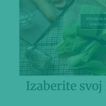
Kliknite da 
kolačiće i
Izaberite svo