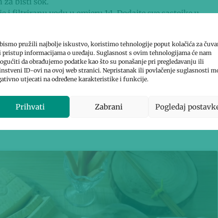
za bisti sok.
 i filtriranu vodu u omjeru 1:1. Dodajte sve sastojke u
rće po izboru (npr. mrkvu, špinat) i dodati u sokovnik u
bismo pružili najbolje iskustvo, koristimo tehnologije poput kolačića za čuva
li pristup informacijama o uređaju. Suglasnost s ovim tehnologijama će nam
e mlijeko od soje (ili kuhajte na srednjoj temperaturi.
gućiti da obrađujemo podatke kao što su ponašanje pri pregledavanju ili
instveni ID-ovi na ovoj web stranici. Nepristanak ili povlačenje suglasnosti m
ativno utjecati na određene karakteristike i funkcije.
dodajte sredstvo za zgrušavanje u lonac dok nastavljate
te uklonili tekućinu i oblikovali čvrsti oblik.
Prihvati
Zabrani
Pogledaj postavk