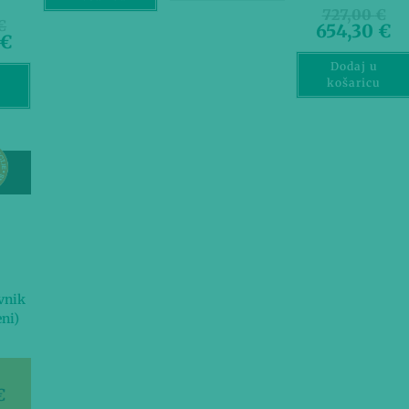
727,00
€
€
654,30
€
€
Dodaj u
košaricu
u
vnik
ni)
€