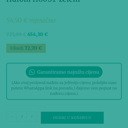
54.50 € mjesečno
727,00
€
654,30
€
72,70
€
Uštedi
Garantiramo najnižu cijenu
(Ako ovaj proizvod nađete za jeftiniju cijenu, pošaljite nam
putem WhatsAppa link na ponudu, i dajemo vam popust na
nađenu cijenu.)
-
+
DODAJ U KOŠARICU