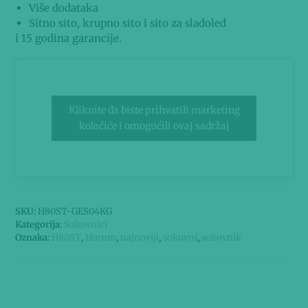
Više dodataka
Sitno sito, krupno sito i sito za sladoled
i 15 godina garancije.
Kliknite da biste prihvatili marketing
kolačiće i omogućili ovaj sadržaj
SKU:
H80ST-GES04KG
Kategorija:
Sokovnici
Oznaka:
H80ST
,
Hurom
,
najnoviji
,
sokovni
,
sokovnik