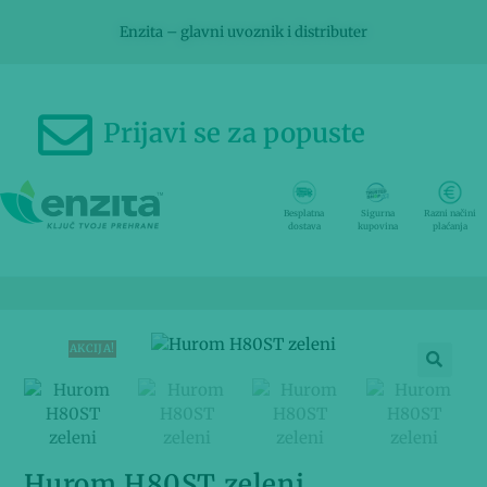
Enzita – glavni uvoznik i distributer
Prijavi se za popuste
Besplatna
Sigurna
Razni načini
dostava
kupovina
plaćanja
AKCIJA!
Hurom H80ST zeleni