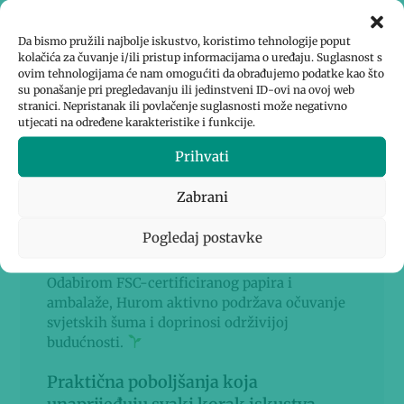
Ovo poboljšanje značajno skraćuje vrijeme
čišćenja i čini vašu svakodnevnu rutinu
Da bismo pružili najbolje iskustvo, koristimo tehnologije poput
cijeđenja sokova znatno jednostavnijom.
kolačića za čuvanje i/ili pristup informacijama o uređaju. Suglasnost s
ovim tehnologijama će nam omogućiti da obrađujemo podatke kao što
su ponašanje pri pregledavanju ili jedinstveni ID-ovi na ovoj web
stranici. Nepristanak ili povlačenje suglasnosti može negativno
utjecati na određene karakteristike i funkcije.
Prihvati
Ekološki prihvatljivo pakiranje
dizajnirano s prirodom na umu
Zabrani
Hurom koristi ekološki osviještene materijale
Pogledaj postavke
kako bi ambalaža jednako podržavala dobrobit
planeta kao i vašu.
Odabirom FSC-certificiranog papira i
ambalaže, Hurom aktivno podržava očuvanje
svjetskih šuma i doprinosi održivijoj
budućnosti.
Praktična poboljšanja koja