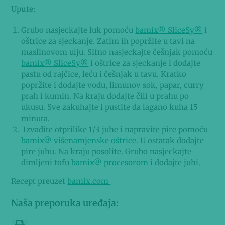
Upute:
Grubo nasjeckajte luk pomoću
bamix® SliceSy®
i
oštrice za sjeckanje. Zatim ih popržite u tavi na
maslinovom ulju. Sitno nasjeckajte češnjak pomoću
bamix® SliceSy®
i oštrice za sjeckanje i dodajte
pastu od rajčice, leću i češnjak u tavu. Kratko
popržite i dodajte vodu, limunov sok, papar, curry
prah i kumin. Na kraju dodajte čili u prahu po
ukusu. Sve zakuhajte i pustite da lagano kuha 15
minuta.
Izvadite otprilike 1/3 juhe i napravite pire pomoću
bamix® višenamjenske oštrice
. U ostatak dodajte
pire juhu. Na kraju posolite. Grubo nasjeckajte
dimljeni tofu
bamix® procesorom
i dodajte juhi.
Recept preuzet
bamix.com
Naša preporuka uređaja: