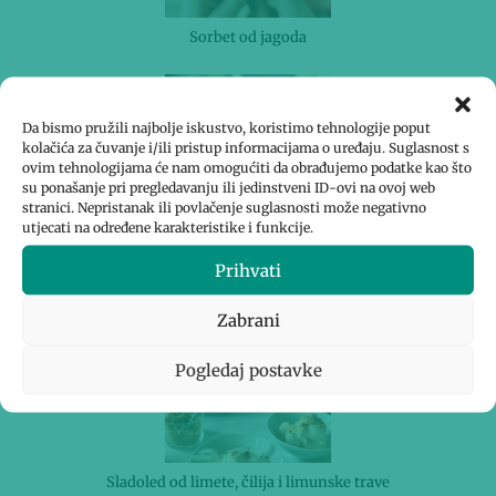
Sorbet od jagoda
Da bismo pružili najbolje iskustvo, koristimo tehnologije poput
kolačića za čuvanje i/ili pristup informacijama o uređaju. Suglasnost s
ovim tehnologijama će nam omogućiti da obrađujemo podatke kao što
su ponašanje pri pregledavanju ili jedinstveni ID-ovi na ovoj web
stranici. Nepristanak ili povlačenje suglasnosti može negativno
utjecati na određene karakteristike i funkcije.
Sladoled od pistacija s umakom od bijele čokolade
Prihvati
Zabrani
Pogledaj postavke
Sladoled od limete, čilija i limunske trave