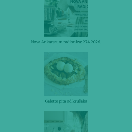
Nova Ankarsrum radionica: 27.4.2026.
Galette pita od krušaka