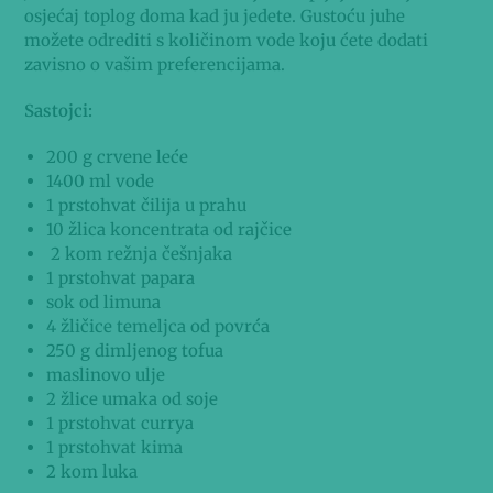
osjećaj toplog doma kad ju jedete. Gustoću juhe
možete odrediti s količinom vode koju ćete dodati
zavisno o vašim preferencijama.
Sastojci:
200 g crvene leće
1400 ml vode
1 prstohvat čilija u prahu
10 žlica koncentrata od rajčice
2 kom režnja češnjaka
1 prstohvat papara
sok od limuna
4 žličice temeljca od povrća
250 g dimljenog tofua
maslinovo ulje
2 žlice umaka od soje
1 prstohvat currya
1 prstohvat kima
2 kom luka