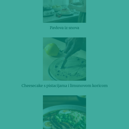
Pavlova iz snova
Cheesecake s pistacijama i limunovom koricom