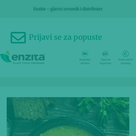
Enzita – glavni uvoznik i distributer
Prijavi se za popuste
Besplatna
Sigurna
Razni načini
dostava
kupovina
plaćanja