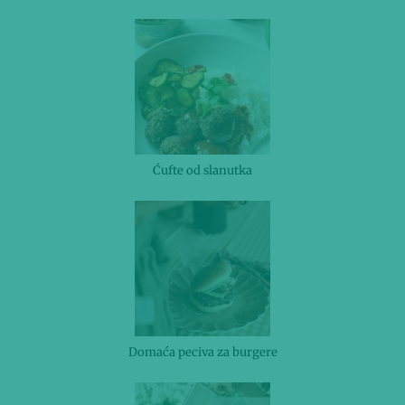
Ćufte od slanutka
Domaća peciva za burgere