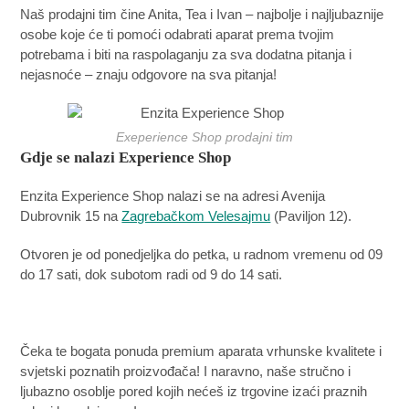
Naš prodajni tim čine Anita, Tea i Ivan – najbolje i najljubaznije
osobe koje će ti pomoći odabrati aparat prema tvojim
potrebama i biti na raspolaganju za sva dodatna pitanja i
nejasnoće – znaju odgovore na sva pitanja!
Exeperience Shop prodajni tim
Gdje se nalazi Experience Shop
Enzita Experience Shop nalazi se na adresi Avenija
Dubrovnik 15 na
Zagrebačkom Velesajmu
(Paviljon 12).
Otvoren je od ponedjeljka do petka, u radnom vremenu od 09
do 17 sati, dok subotom radi od 9 do 14 sati.
Čeka te bogata ponuda premium aparata vrhunske kvalitete i
svjetski poznatih proizvođača! I naravno, naše stručno i
ljubazno osoblje pored kojih nećeš iz trgovine izaći praznih