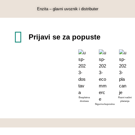
Enzita – glavni uvoznik i distributer
Prijavi se za popuste
Besplatna
Razni načini
dostava
plaćanja
Sigurna kupovina