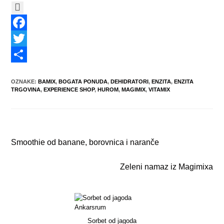
F
a
T
c
w
S
OZNAKE
:
BAMIX
,
BOGATA PONUDA
,
DEHIDRATORI
,
ENZITA
,
ENZITA
e
i
h
TRGOVINA
,
EXPERIENCE SHOP
,
HUROM
,
MAGIMIX
,
VITAMIX
b
t
a
o
t
r
Prethodna objava
o
e
e
Smoothie od banane, borovnica i naranče
k
r
Slijedeća objava
Zeleni namaz iz Magimixa
Sorbet od jagoda