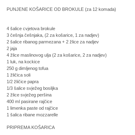
PUNJENE KOŠARICE OD BROKULE (za 12 komada)
4 šalice cvjetova brokule
3 češnja češnjaka, (2 za košarice, 1 za nadjev)
2 šalice ribanog parmezana + 2 žlice za nadjev
2 jaja
4 žlice maslinovog ulja (2 za košarice, 2 za nadjev)
1 luk, na kockice
250 g dimljenog tofua
1 žličica soli
1/2 žličice papra
1/3 šalice svježeg bosiljka
2 žlice svježeg peršina
400 ml pasirane rajčice
1 limenka paste od rajčice
1 šalica ribane mozzarelle
PRIPREMA KOŠARICA