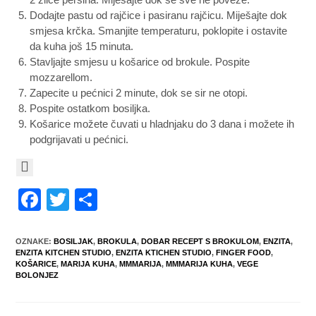
Dodajte pastu od rajčice i pasiranu rajčicu. Miješajte dok
smjesa krčka. Smanjite temperaturu, poklopite i ostavite
da kuha još 15 minuta.
Stavljajte smjesu u košarice od brokule. Pospite
mozzarellom.
Zapecite u pećnici 2 minute, dok se sir ne otopi.
Pospite ostatkom bosiljka.
Košarice možete čuvati u hladnjaku do 3 dana i možete ih
podgrijavati u pećnici.
F
T
S
a
wi
h
c
tt
ar
OZNAKE
:
BOSILJAK
,
BROKULA
,
DOBAR RECEPT S BROKULOM
,
ENZITA
,
ENZITA KITCHEN STUDIO
,
ENZITA KTICHEN STUDIO
,
FINGER FOOD
,
e
er
e
KOŠARICE
,
MARIJA KUHA
,
MMMARIJA
,
MMMARIJA KUHA
,
VEGE
BOLONJEZ
b
o