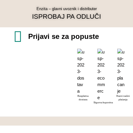
Enzita – glavni uvoznik i distributer
ISPROBAJ PA ODLUČI
Prijavi se za popuste
Besplatna
Razni načini
dostava
plaćanja
Sigurna kupovina