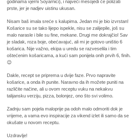
godinama vjerni Soyarnici), i najveći mesojedi će polizati
prste, jer je nadjev uistinu ukusan.
Nisam baš imala sreće s kalupima. Jedan mi je bio izvrstan!
Košarice su se tako lijepo ispekle, nisu se zalijepile, još su
malo narasle i bile su fine, mekane. Drugi me dokrajčio! Sav
je sladak, roza boje, obećavajuć, ali mi je gotovo uništio 6
košarica. Nije važno, ekipa u uredu se razveselila i tim
oštećenim košaricama, a kući sam ponijela onih prvih 6, finih.
😉
Dakle, recept se priprema u dvije faze. Prvo napravite
košarice, a onda ih punite. Naravno da ih možete puniti na
različite načine, ali u ovom receptu vuku na nekakvu
talijansku verziju, pizza, bolonjez, ono što svi volimo.
Zadnju sam pojela maloprije pa odoh malo odmoriti dok je
vrijeme, a vama evo inspiracije za vikend izlet ili samo da se
okušate u novom receptu.
Uzdravlje!