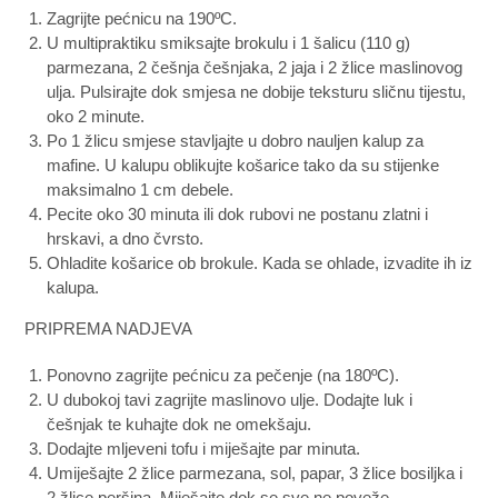
Zagrijte pećnicu na 190ºC.
U multipraktiku smiksajte brokulu i 1 šalicu (110 g)
parmezana, 2 češnja češnjaka, 2 jaja i 2 žlice maslinovog
ulja. Pulsirajte dok smjesa ne dobije teksturu sličnu tijestu,
oko 2 minute.
Po 1 žlicu smjese stavljajte u dobro nauljen kalup za
mafine. U kalupu oblikujte košarice tako da su stijenke
maksimalno 1 cm debele.
Pecite oko 30 minuta ili dok rubovi ne postanu zlatni i
hrskavi, a dno čvrsto.
Ohladite košarice ob brokule. Kada se ohlade, izvadite ih iz
kalupa.
PRIPREMA NADJEVA
Ponovno zagrijte pećnicu za pečenje (na 180ºC).
U dubokoj tavi zagrijte maslinovo ulje. Dodajte luk i
češnjak te kuhajte dok ne omekšaju.
Dodajte mljeveni tofu i miješajte par minuta.
Umiješajte 2 žlice parmezana, sol, papar, 3 žlice bosiljka i
2 žlice peršina. Miješajte dok se sve ne poveže.