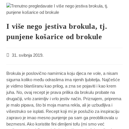
I više nego jestiva brokula, tj.
punjene košarice od brokule
31. svibnja 2019.
Brokula je poslovično namirnica koju djeca ne vole, a nisam
sigurna koliko među odraslima ima njenih ljubitelja. Najčešće
je vidimo blanširanu kao prilog, a zna se pojaviti i kao krem
juha. No, ovaj recept je prava prilika da brokulu probate na
drugačiji, vrlo zanimljiv i vrlo jestiv način. Priznajem, priprema
je malo pipava, što bi moja mama rekla, ali je uzbudljiva i
višestruko se isplati. Recept koji mi je poslužio za inspiraciju
zapravo je imao mesno punjenje pa sam ga preoblikovala u
bezmesni. Ako koristite fini dimljeni tofu (mi smo već