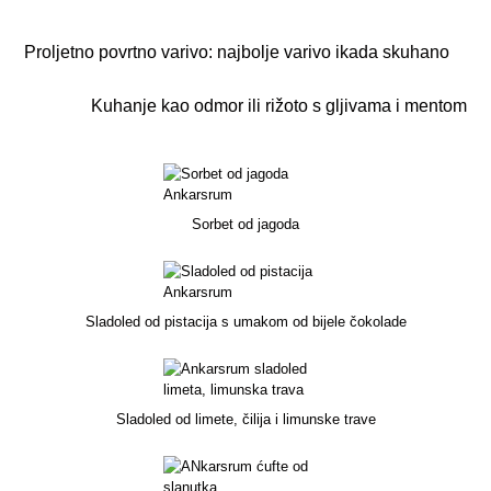
o
Prethodna objava
Proljetno povrtno varivo: najbolje varivo ikada skuhano
k
Slijedeća objava
Kuhanje kao odmor ili rižoto s gljivama i mentom
Sorbet od jagoda
Sladoled od pistacija s umakom od bijele čokolade
Sladoled od limete, čilija i limunske trave