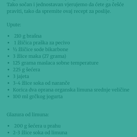
Tako sočan i jednostavan vjerujemo da ćete ga češće
praviti, tako da spremite ovaj recept za poslije.
Upute:
210 g brašna
1 žličica praška za pecivo
½ žličice sode bikarbone
3 žlice maka (27 grama)
125 grama maslaca sobne temperature
225 g šećera
3 jajeta
3-4 žlice soka od naranče
Korica dva oprana organska limuna srednje veličine
100 ml grčkog jogurta
Glazura od limuna:
200 g šećera u prahu
2-3 žlice soka od limuna