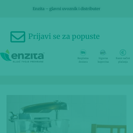
Enzita – glavni uvoznik i distributer
Prijavi se za popuste
Besplatna
Sigurna
Razni načini
dostava
kupovina
plaćanja