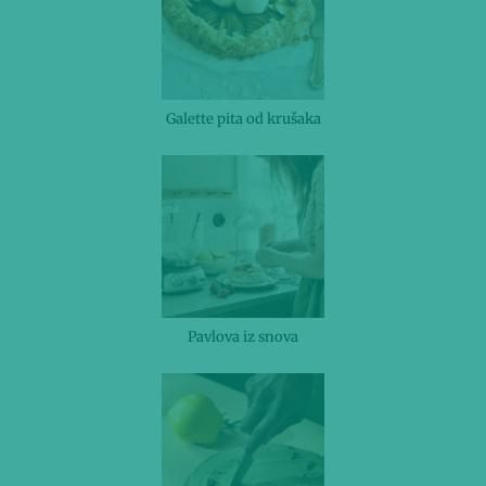
Galette pita od krušaka
Pavlova iz snova