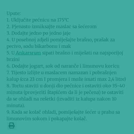
Upute:
1. Uključite pećnicu na 175°C
2. Pjenasto izmiksajte maslac sa šećerom
3. Dodajte jedno po jedno jaje
4. U posebnoj zdjeli pomiješajte brašno, prašak za
pecivo, sodu bikarbonu i mak
5. U
Ankarsrum
sipati brašno i miješati na najsporijoj
brzini
6. Dodajte jogurt, sok od naranče i limunovu koricu
7. Tijesto izlijte u maslacem namazan i pobrašnjen
kalup (cca 23 cm I promjera i može imati max 2,4 litre)
8. Tortu staviti u donji dio pećnice i ostaviti oko 35-40
minuta (provjeriti štapićem da li je pečena) te ostaviti
da se ohladi na rešetki (izvaditi iz kalupa nakon 10
minuta).
9. Kada se kolač ohladi, pomiješajte šećer u prahu sa
limunovim sokom i pokapajte kolač.