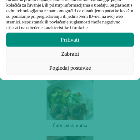
Sladoled od pistacija s umakom od bijele čokolade
kolačića za čuvanje i/ili pristup informacijama o uređaju. Suglasnost s
ovim tehnologijama će nam omogućiti da obrađujemo podatke kao što
su ponašanje pri pregledavanju ili jedinstveni ID-ovi na ovoj web
stranici. Nepristanak ili povlačenje suglasnosti može negativno
utjecati na određene karakteristike i funkcije.
Prihvati
Zabrani
Sladoled od limete, čilija i limunske trave
Pogledaj postavke
Ćufte od slanutka