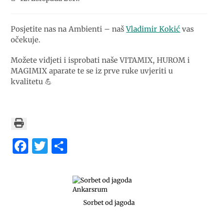
Posjetite nas na Ambienti – naš
Vladimir Kokić
vas
očekuje.
Možete vidjeti i isprobati naše VITAMIX, HUROM i
MAGIMIX aparate te se iz prve ruke uvjeriti u
kvalitetu
💪
F
T
S
a
w
h
c
it
ar
e
te
e
b
r
Sorbet od jagoda