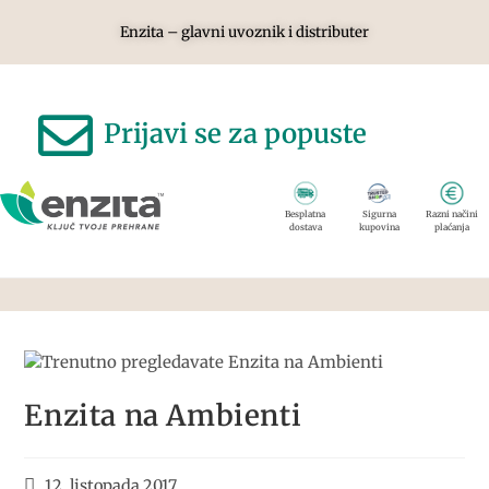
Enzita – glavni uvoznik i distributer
Prijavi se za popuste
Besplatna
Sigurna
Razni načini
dostava
kupovina
plaćanja
Enzita na Ambienti
12. listopada 2017.