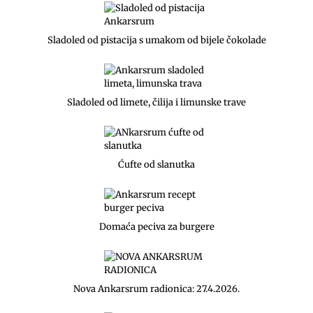
o
o
Sladoled od pistacija s umakom od bijele čokolade
k
Sladoled od limete, čilija i limunske trave
Ćufte od slanutka
Domaća peciva za burgere
Nova Ankarsrum radionica: 27.4.2026.