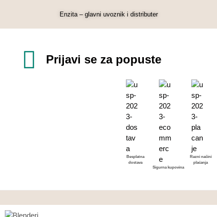
Enzita – glavni uvoznik i distributer
Prijavi se za popuste
Besplatna
Razni načini
dostava
plaćanja
Sigurna kupovina