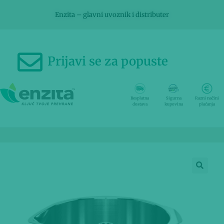
Enzita – glavni uvoznik i distributer
Prijavi se za popuste
Besplatna
Sigurna
Razni načini
dostava
kupovina
plaćanja