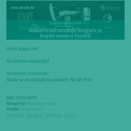
Velik kapacitet
Kvalitetan materijal
Svestrani nastavak
Može se montirati na modele N1 do N30
SKU:
920900078
Kategorija:
Kuhinjski roboti
Marka:
Ankarsrum
Najniža cijena u 30 dana:
87,10
€