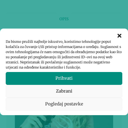
OPIS
SPECIFIKACIJE
Da bismo pružili najbolje iskustvo, koristimo tehnologije poput
kolačića za čuvanje i/ili pristup informacijama o uređaju. Suglasnost s
ovim tehnologijama će nam omogućiti da obrađujemo podatke kao što
Nastavak za Assistent Original
su ponašanje pri pregledavanju ili jedinstveni ID-ovi na ovoj web
stranici. Nepristanak ili povlačenje suglasnosti može negativno
AKM6230 kuhinjski robot
utjecati na određene karakteristike i funkcije.
Podignite svoje kolače na višu razinu! Sada svi
Prihvati
vi koji sanjate o izradi savršene talijanske
meringue, stvaranju šarenih macaronsa ili
Zabrani
naprednih kolača možete postati kralj ili
kraljica slastica.
Pogledaj postavke