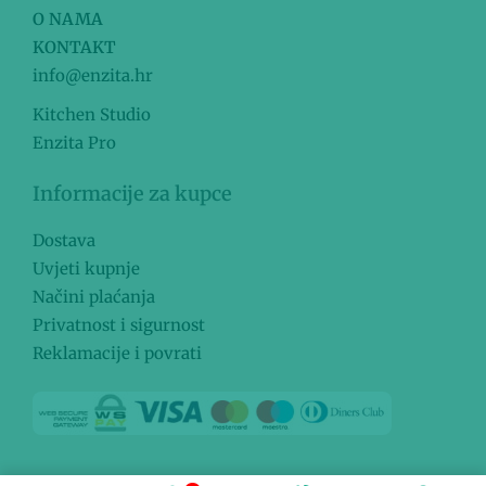
O NAMA
KONTAKT
info@enzita.hr
Kitchen Studio
Enzita Pro
Informacije za kupce
Dostava
Uvjeti kupnje
Načini plaćanja
Privatnost i sigurnost
Reklamacije i povrati