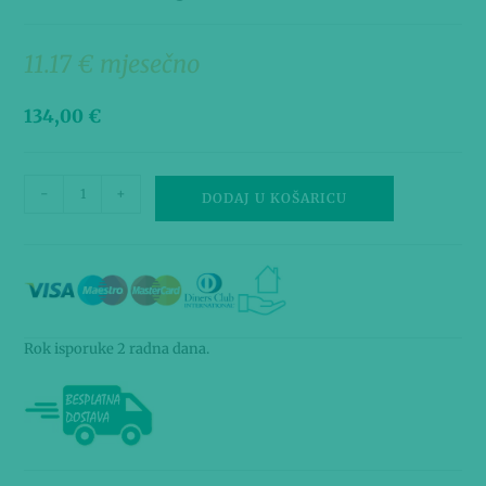
11.17 € mjesečno
134,00
€
-
+
DODAJ U KOŠARICU
Rok isporuke 2 radna dana.