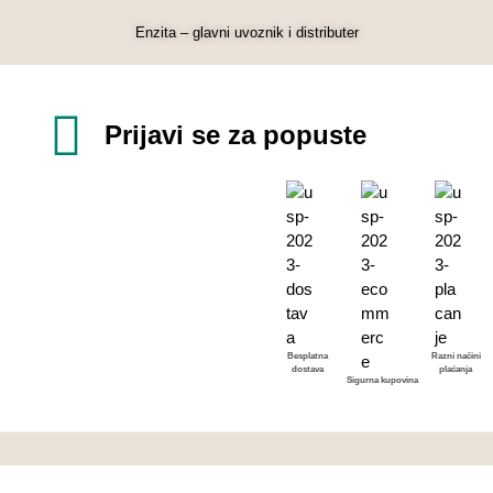
Enzita – glavni uvoznik i distributer
Prijavi se za popuste
Besplatna
Razni načini
dostava
plaćanja
Sigurna kupovina