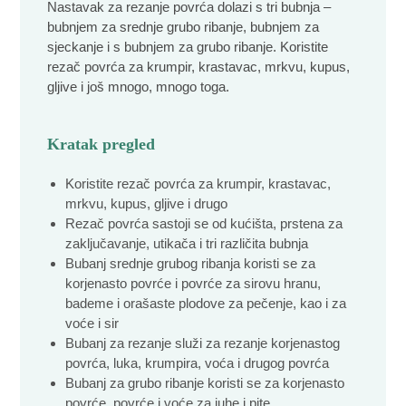
Nastavak za rezanje povrća dolazi s tri bubnja –
bubnjem za srednje grubo ribanje, bubnjem za
sjeckanje i s bubnjem za grubo ribanje. Koristite
rezač povrća za krumpir, krastavac, mrkvu, kupus,
gljive i još mnogo, mnogo toga.
Kratak pregled
Koristite rezač povrća za krumpir, krastavac,
mrkvu, kupus, gljive i drugo
Rezač povrća sastoji se od kućišta, prstena za
zaključavanje, utikača i tri različita bubnja
Bubanj srednje grubog ribanja koristi se za
korjenasto povrće i povrće za sirovu hranu,
bademe i orašaste plodove za pečenje, kao i za
voće i sir
Bubanj za rezanje služi za rezanje korjenastog
povrća, luka, krumpira, voća i drugog povrća
Bubanj za grubo ribanje koristi se za korjenasto
povrće, povrće i voće za juhe i pite