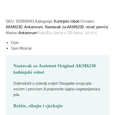
SKU:
920900043
Kategorija:
Kuhinjski roboti
Oznake:
AKM6230
,
Ankarsrum
,
Nastavak za AKM6230
,
rezač povrća
Marka:
Ankarsrum
Najniža cijena u 30 dana:
115,05
€
Opis
Specifikacije
Nastavak za Assistent Original AKM6230
kuhinjski robot
Dobrodošli u zeleniji svijet! Obogatite svoja jela
voćem i povrćem ili pripremite sjajna vegetarijanska
jela.
Režite, ribajte i sjeckajte