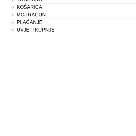
KOŠARICA
MOJ RAČUN
PLAĆANJE
UVJETI KUPNJE
PROIZVODI
KUHINJSKI ROBOTI
SOKOVNICI
BLENDERI
MULTIPRAKTICI
DEHIDRATORI
MINI PERILICE POSUĐA
ELEKTRIČNI LONCI
MLINOVI
PREŠE ZA ULJE
PROČIŠĆIVAČI VODE