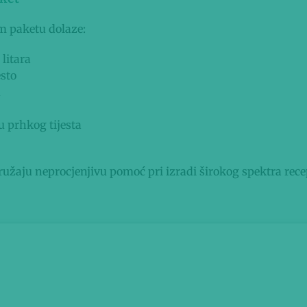
 paketu dolaze:
litara
esto
u
u prhkog tijesta
užaju neprocjenjivu pomoć pri izradi širokog spektra rece