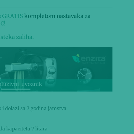
 s GRATIS
kompletom nastavaka za
€!
 isteka zaliha.
o i dolazi sa 7 godina jamstva
a kapaciteta 7 litara