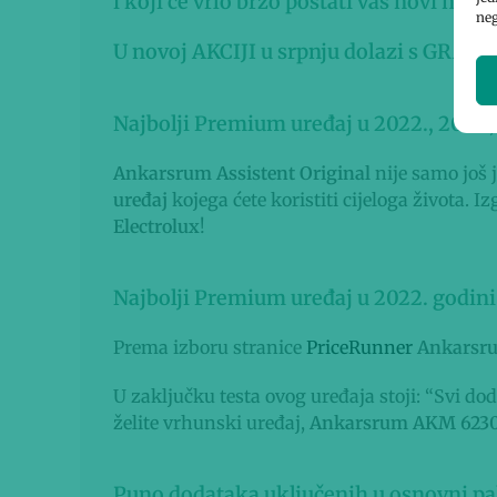
i koji će vrlo brzo postati vaš novi najbo
neg
U novoj AKCIJI u srpnju dolazi s GRATI
Najbolji Premium uređaj u 2022., 2023., 
Ankarsrum Assistent Original
nije samo još 
uređaj
kojega ćete koristiti cijeloga života. 
Electrolux
!
Najbolji Premium uređaj u 2022. godini
Prema izboru stranice
PriceRunner
Ankarsru
U zaključku testa ovog uređaja stoji: “Svi do
želite vrhunski uređaj,
Ankarsrum AKM 623
Puno dodataka uključenih u osnovni pa