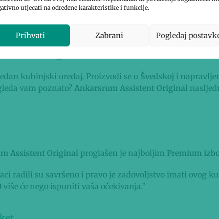
lji prijatelj u kuhinji. Sada i u najnovijoj pastelno ze
ativno utjecati na određene karakteristike i funkcije.
S
kompletom nastavaka za tjesteninu
i uštedom od 
Prihvati
Zabrani
Pogledaj postavk
2024. i 2025. godini
jedan kuhinjski uređaj. Proizvodi se u
Švedskoj
i napravlje
Izgleda vam poznato?
Ankarsrum Assistent Original
nasljedn
m Assistent Original
proglašen je najboljim
Premium izb
daci radili su savršeno i pravo je zadovoljstvo imati ovog
0
više će nego ispuniti vaša očekivanja.”
ket