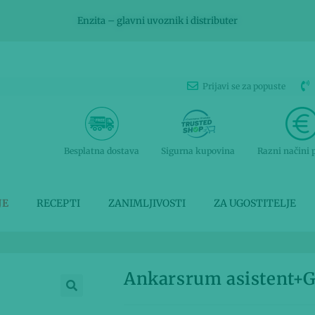
Enzita – glavni uvoznik i distributer
Prijavi se za popuste
Besplatna dostava
Sigurna kupovina
Razni načini 
JE
RECEPTI
ZANIMLJIVOSTI
ZA UGOSTITELJE
Ankarsrum asistent+G