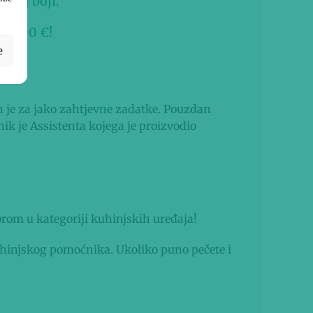
lenoj boji.
184,00 €!
e
n je za jako zahtjevne zadatke.
Pouzdan
ik je Assistenta kojega je proizvodio
orom
u kategoriji kuhinjskih uređaja!
 kuhinjskog pomoćnika. Ukoliko puno pečete i