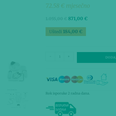
72.58 € mjesečno
871,00
€
1.055,00
€
184,00
€
Uštedi
-
+
DODA
Rok isporuke 2 radna dana.